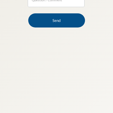
are
human,
leave
this
field
blank.