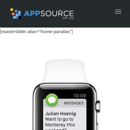
Toggl
navig
[masterslider alias="home-parallax"]